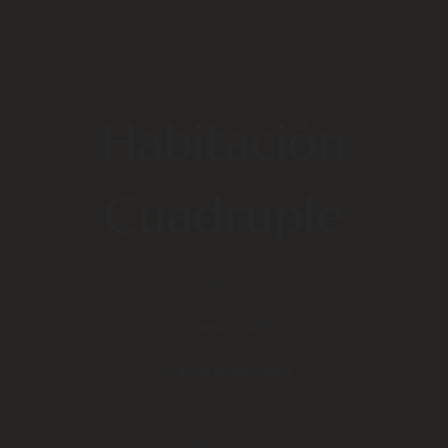
Habitación
Cuádruple
Camas
1 Cama Doble
2 Camas individuales
Huespedes