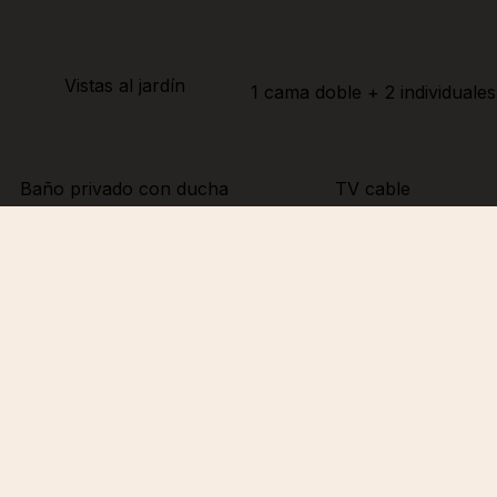
Vistas al jardín
1 cama doble + 2 individuales
Baño privado con ducha
TV cable
Aire acondicionado
Wifi
Escritorio
No fumadores